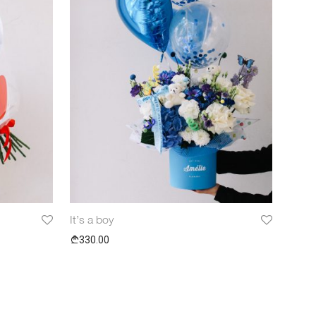
It’s a boy
330.00