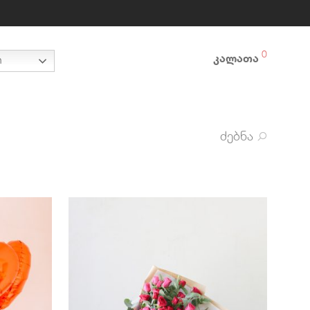
0
კალათა
n
ძებნა