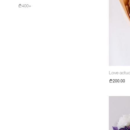
400
+
Love actual
200.00