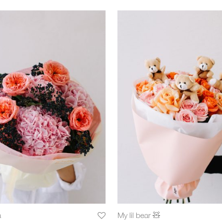
a
My lil bear 🧸