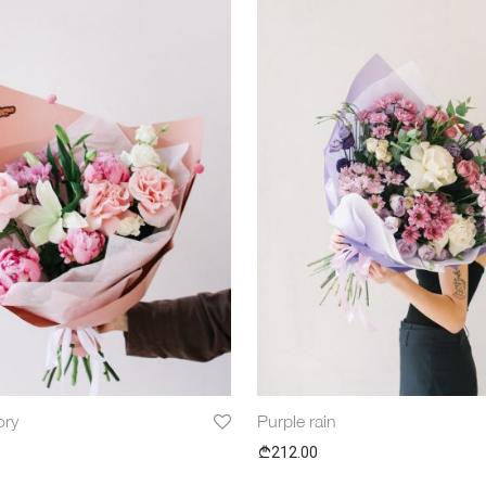
ory
Purple rain
212.00