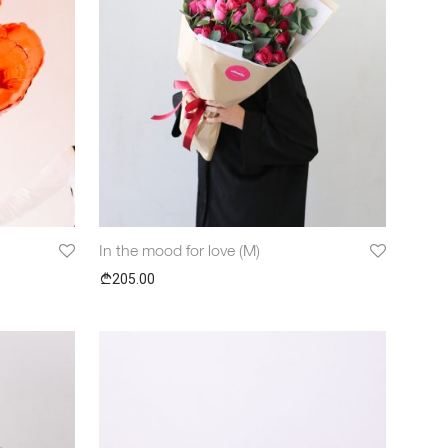
In the mood for love (M)
205.00