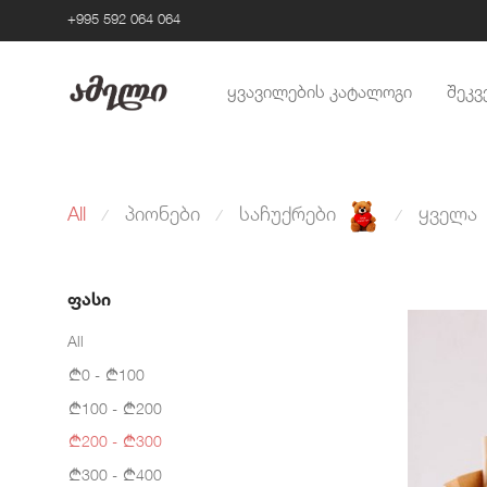
+995 592 064 064
ყვავილების კატალოგი
შეკვ
All
პიონები
საჩუქრები
ყველა
⁄
⁄
⁄
ფასი
All
0
-
100
100
-
200
200
-
300
300
-
400