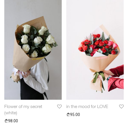
Flower of my secret
in the mood for LOVE
(white)
95.00
98.00